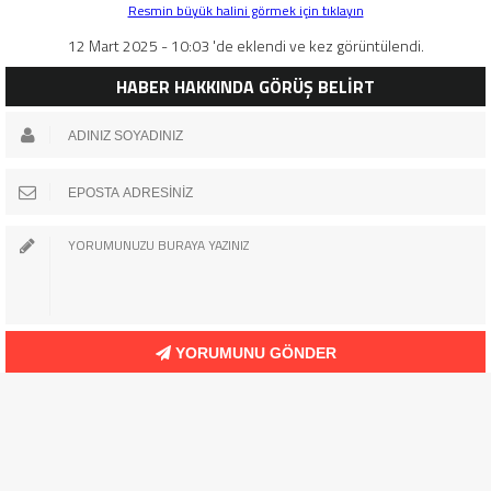
Resmin büyük halini görmek için tıklayın
12 Mart 2025 - 10:03 'de eklendi ve kez görüntülendi.
HABER HAKKINDA GÖRÜŞ BELİRT
YORUMUNU GÖNDER
Masaüstü Sürümüne Geç
Sitemizdeki tüm yazılar Bloguf.com'a aittir. Kopyalanması halinde
tüm yasal haklarımızı kullanacağımızı belirtiriz.