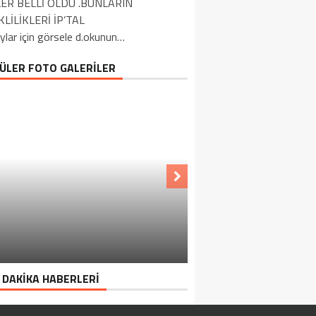
LER BELLİ OLDU .BUNLARIN
LİLİKLERİ İP’TAL
ylar için görsele d.okunun…
ÜLER FOTO GALERİLER
 DAKİKA HABERLERİ