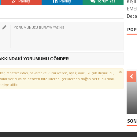
Paylaş
Paylaş
Yorum Yaz
KİŞİ
EMEK
Deta
POP
AKKINDAKİ YORUMUMU GÖNDER
kar, rahatsız edici, hakaret ve küfür içeren, aşağılayıcı, küçük düşürücü,
 zarar verici ya da benzeri niteliklerde içeriklerden doğan her türlü mali,
şiye aittir.
SON