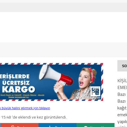
SO
KİŞİ
EMEK
Bazı 
Bazı 
kağıt
büyük halini görmek için tıklayın
emekl
 15:48 'de eklendi ve kez görüntülendi.
yapıld