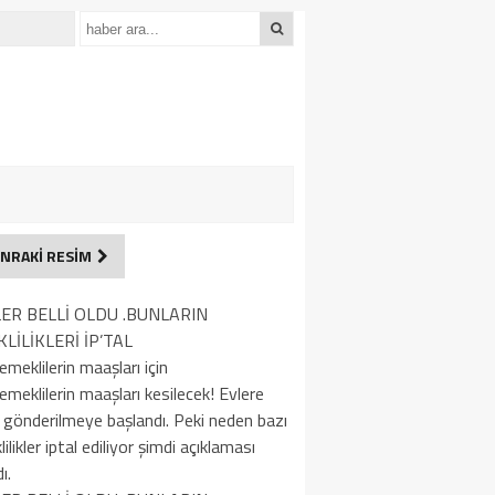
NRAKİ RESİM
LER BELLİ OLDU .BUNLARIN
LİLİKLERİ İP’TAL
emeklilerin maaşları için
emeklilerin maaşları kesilecek! Evlere
 gönderilmeye başlandı. Peki neden bazı
ilikler iptal ediliyor şimdi açıklaması
ı.