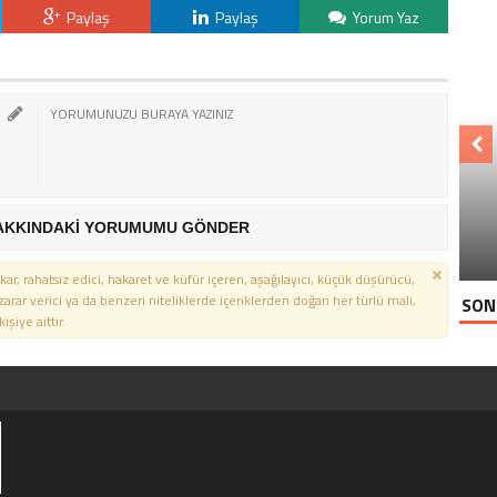
Paylaş
Paylaş
Yorum Yaz
AKKINDAKİ YORUMUMU GÖNDER
kar, rahatsız edici, hakaret ve küfür içeren, aşağılayıcı, küçük düşürücü,
 zarar verici ya da benzeri niteliklerde içeriklerden doğan her türlü mali,
SON
şiye aittir.