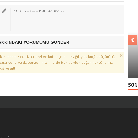
AKKINDAKİ YORUMUMU GÖNDER
kar, rahatsız edici, hakaret ve küfür içeren, aşağılayıcı, küçük düşürücü,
 zarar verici ya da benzeri niteliklerde içeriklerden doğan her türlü mali,
şiye aittir.
SON
ittir.