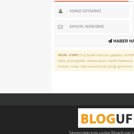
HABER H
YASAL UYARI!
Suç teşkil edecek, yasadışı, tehdit
kaba, pornografik, ahlaka aykırı, kişilik haklarına
hukuki, cezai, idari sorumluluk içeriği gönderen ki
Sitemizdeki tüm yazılar Bloguf.com'a a