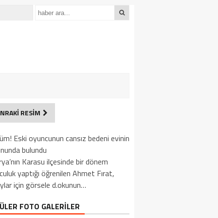
NRAKİ RESİM
lüm! Eski oyuncunun cansız bedeni evinin
onunda bulundu
ya’nın Karasu ilçesinde bir dönem
uluk yaptığı öğrenilen Ahmet Fırat,
ylar için görsele d.okunun…
ÜLER FOTO GALERİLER