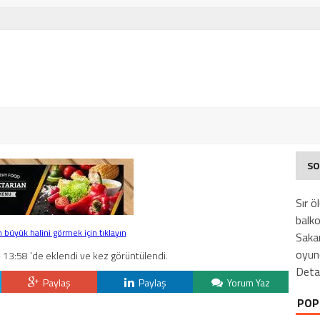
SO
Sır ö
balk
büyük halini görmek için tıklayın
Sakar
oyunc
 13:58 'de eklendi ve kez görüntülendi.
Deta
Paylaş
Paylaş
Yorum Yaz
POP