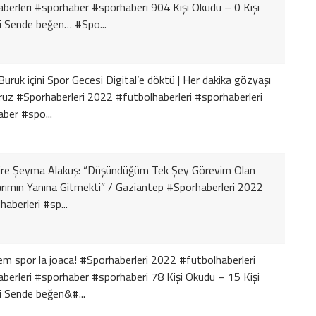
berleri #sporhaber #sporhaberi 904 Kişi Okudu – 0 Kişi
 Sende beğen… #Spo...
uruk içini Spor Gecesi Digital’e döktü | Her dakika gözyaşı
uz #Sporhaberleri 2022 #futbolhaberleri #sporhaberleri
ber #spo...
re Şeyma Alakuş: “Düşündüğüm Tek Şey Görevim Olan
rımın Yanına Gitmekti” / Gaziantep #Sporhaberleri 2022
haberleri #sp...
m spor la joaca! #Sporhaberleri 2022 #futbolhaberleri
berleri #sporhaber #sporhaberi 78 Kişi Okudu – 15 Kişi
 Sende beğen&#...