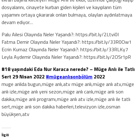
dosyalarını, cinayete kurban giden kişileri ve kayıpların tüm
yaşamını ortaya çıkararak onları bulmaya, olayları aydınlatmaya
devam ediyor…
Palu Ailesi Olayında Neler Yaşandı?: https://bit.ly/2Ltvi0I
Fatma Demir Olayında Neler Yaşandı?: https://bit.ly/33R0Ow1
Ecrin Kurnaz Olayında Neler Yaşandı?: https://bit.ly/33RLKy7
Leyla Aydemir Olayında Neler Yaşandı?: https://bit.ly/2OSr1pR
#18 yaşındaki Eda Nur Karaca nerede? – Müge Anlı ile Tatlı
Sert 29 Nisan 2022
#mügeanlısonbölüm
2022
muge anlida bugun,müge anlı,atv müge anlı,müge anlı atv,müge
anlı izle,müge anlı yeni sezon,müge anlı canlı,müge anlı son
dakika,müge anlı programı,müge anlı atv izle,müge anlı ile tatlı
sert,müge anlı son dakika haberleri,televizyon izle,osman
büyükşen,atv
İlgili