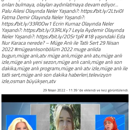
onları bulmaya, olayları aydınlatmaya devam ediyor…
Palu Ailesi Olayında Neler Yaşandı?: https://bit.ly/2Ltvi0I
Fatma Demir Olayında Neler Yaşandı?:
https://bit.ly/33R0Ow1 Ecrin Kurnaz Olayında Neler
Yaşandı?: https://bit.ly/33RLKy7 Leyla Aydemir Olayında
Neler Yaşandı?: https://bit.ly/2OSr1pR #18 yaşındaki Eda
Nur Karaca nerede? – Müge Anlı ile Tatlı Sert 29 Nisan
2022 #mügeanlısonbölüm 2022 muge anlida
bugun,müge anlı,atv müge anlı,müge anlı atv,müge anlı
izle,müge anlı yeni sezon,müge anlı canlı,müge anlı son
dakika,müge anlı programı,müge anlı atv izle,müge anlı ile
tatlı sert,müge anlı son dakika haberleri,televizyon
izle,osman büyükşen,atv
29 Nisan 2022 - 11:39 'de eklendi ve
kez görüntülendi.