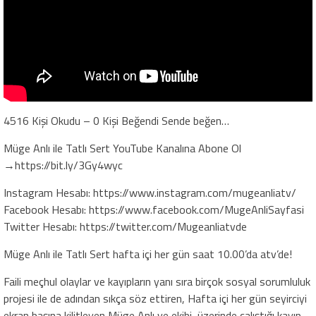
4516 Kişi Okudu – 0 Kişi Beğendi Sende beğen…
Müge Anlı ile Tatlı Sert YouTube Kanalına Abone Ol
→https://bit.ly/3Gy4wyc
Instagram Hesabı: https://www.instagram.com/mugeanliatv/
Facebook Hesabı: https://www.facebook.com/MugeAnliSayfasi
Twitter Hesabı: https://twitter.com/Mugeanliatvde
Müge Anlı ile Tatlı Sert hafta içi her gün saat 10.00’da atv’de!
Faili meçhul olaylar ve kayıpların yanı sıra birçok sosyal sorumluluk
projesi ile de adından sıkça söz ettiren, Hafta içi her gün seyirciyi
ekran başına kilitleyen Müge Anlı ve ekibi, üzerinde çalıştığı kayıp