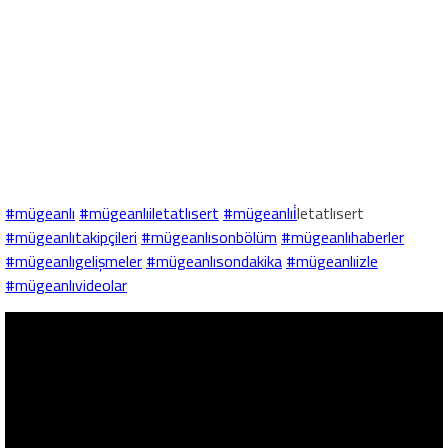
#mügeanlı
#mügeanlıiletatlısert
#mügeanlıi
̇letatlısert
#mügeanlıtakipçileri
#mügeanlısonbölüm
#mügeanlıhaberler
#mügeanlıgelişmeler
#mügeanlısondakika
#mügeanlıizle
#mügeanlıvideolar