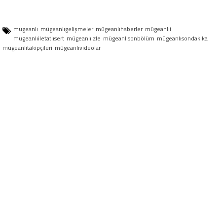
mügeanlı
mügeanlıgelişmeler
mügeanlıhaberler
mügeanlıi
mügeanlıiletatlısert
mügeanlıizle
mügeanlısonbölüm
mügeanlısondakika
mügeanlıtakipçileri
mügeanlıvideolar