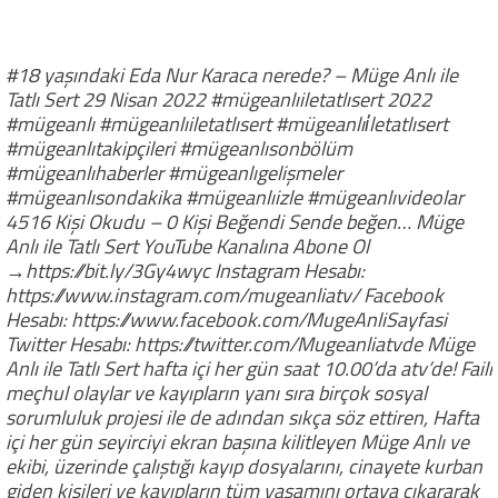
#18 yaşındaki Eda Nur Karaca nerede? – Müge Anlı ile
Tatlı Sert 29 Nisan 2022 #mügeanlıiletatlısert 2022
#mügeanlı #mügeanlıiletatlısert #mügeanlıi̇letatlısert
#mügeanlıtakipçileri #mügeanlısonbölüm
#mügeanlıhaberler #mügeanlıgelişmeler
#mügeanlısondakika #mügeanlıizle #mügeanlıvideolar
4516 Kişi Okudu – 0 Kişi Beğendi Sende beğen… Müge
Anlı ile Tatlı Sert YouTube Kanalına Abone Ol
→https://bit.ly/3Gy4wyc Instagram Hesabı:
https://www.instagram.com/mugeanliatv/ Facebook
Hesabı: https://www.facebook.com/MugeAnliSayfasi
Twitter Hesabı: https://twitter.com/Mugeanliatvde Müge
Anlı ile Tatlı Sert hafta içi her gün saat 10.00’da atv’de! Faili
meçhul olaylar ve kayıpların yanı sıra birçok sosyal
sorumluluk projesi ile de adından sıkça söz ettiren, Hafta
içi her gün seyirciyi ekran başına kilitleyen Müge Anlı ve
ekibi, üzerinde çalıştığı kayıp dosyalarını, cinayete kurban
giden kişileri ve kayıpların tüm yaşamını ortaya çıkararak