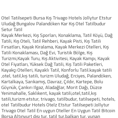
Otel Tatilsepeti Bursa Kış Trivago Hotels Jollytur Etstur
Uludağ Bungalov Palandöken Kar Kış Otel Tatilbudur
Setur Tatil
Kayak Merkezi, Kış Sporları, Konaklama, Tatil Köyü, Dağ
Tatili, Kış Oteli, Tatil Rehberi, Kayak Pisti, Kış Tatili
Fırsatları, Kayak Kiralama, Kayak Merkezi Otelleri, Kış
Tatili Konaklaması, Dağ Evi, Turistik Bölge, Kış
Turizmi,Kayak Turu, Kış Aktivitesi, Kayak Kampı, Kayak
Otel Fiyatları, Yüksek Dağ Tatili, Kış Tatili Paketleri,
Kayakçı Otelleri, Kayaklı Tatil, Konforlu Tatil.kayak tatili
,otel, tatil,kış tatili, turizm Uludağ, Erciyes, Palandöken,
Kartalkaya, Sarıkamış, Davraz, Çıldır, Kartepe, Bolu
Göynük, Çankırı Ilgaz, Aladağlar, Morit Dağı, Düzce
Yenimahalle, Saklıkent, kayak tatili,otel,tatil,kış
tatili,turizm etstur, trivago, tatilbudur, tatilsepeti, hotels,
otel Tatilbudur Hotels Otelz Etstur Tatilsepeti Jollytur
Trivago Otel Tatil En uygun Oteller En Uygun Tatil Bitcoin
Borsa Altınyurt dışı tur, tatil tur,balkan tur, yunan