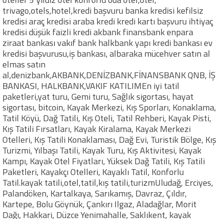
trivago,otels,hotel,kredi başvuru banka kredisi kefilsiz
kredisi araç kredisi araba kredi kredi kartı başvuru ihtiyaç
kredisi düşük faizli kredi akbank finansbank enpara
ziraat bankası vakıf bank halkbank yapı kredi bankası ev
kredisi başvurusu,iş bankası, albaraka mücehver satın al
elmas satın
al,denizbank,AKBANK,DENİZBANK,FİNANSBANK QNB, İŞ
BANKASI, HALKBANK,VAKIF KATILIMEn iyi tatil
paketleri,yat turu, Gemi turu, Sağlık sigortası, hayat
sigortası, bitcoin, Kayak Merkezi, Kış Sporları, Konaklama,
Tatil Köyü, Dağ Tatili, Kış Oteli, Tatil Rehberi, Kayak Pisti,
Kış Tatili Fırsatları, Kayak Kiralama, Kayak Merkezi
Otelleri, Kış Tatili Konaklaması, Dağ Evi, Turistik Bölge, Kış
Turizmi, Yılbaşı Tatili, Kayak Turu, Kış Aktivitesi, Kayak
Kampı, Kayak Otel Fiyatları, Yüksek Dağ Tatili, Kış Tatili
Paketleri, Kayakçı Otelleri, Kayaklı Tatil, Konforlu
Tatil.kayak tatili,otel,tatil,kış tatili,turizmUludağ, Erciyes,
Palandöken, Kartalkaya, Sarıkamış, Davraz, Çıldır,
Kartepe, Bolu Göynük, Çankırı Ilgaz, Aladağlar, Morit
Dağı, Hakkari, Düzce Yenimahalle, Saklıkent, kayak