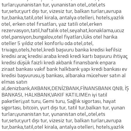
turları,yunanistan tur, yunanistan otel,,otel,ets
tur,setur,yurt dışı tur, vizesiz tur, balkan turları,avrupa
tur,banka,tatil,otel kirala, antalya otelleri, hotels,yazlık
otel, erken otel fırsatları, yaz tatili otel,erken
rezervasyon,tatil,haftalık otel,seyahat,konaklama,ucuz
otel,pansiyon,bungalov,otel fiyatları,lüks otel harika
oteller 5 yıldız otel konforlu oda otel,otel,
trivago,otels,hotel,kredi başvuru banka kredisi kefilsiz
kredisi araç kredisi araba kredi kredi kartı başvuru ihtiyaç
kredisi düşük faizli kredi akbank finansbank enpara
ziraat bankası vakıf bank halkbank yapı kredi bankası ev
kredisi başvurusu,iş bankası, albaraka mücehver satın al
elmas satın
al,denizbank,AKBANK,DENİZBANK,FİNANSBANK QNB, İŞ
BANKASI, HALKBANK,VAKIF KATILIMEn iyi tatil
paketleri,yat turu, Gemi turu, Sağlık sigortası, hayat
sigortası, bitcoin, yurt dışı tur, tatil tur,balkan tur, yunan
turları,yunanistan tur, yunanistan otel,,otel,ets
tur,setur,yurt dışı tur, vizesiz tur, balkan turları,avrupa
tur,banka,tatil,otel kirala, antalya otelleri, hotels,yazlık