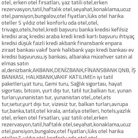
otel, erken otel fırsatları, yaz tatili otel,erken
rezervasyon,tatil,haftalık otel,seyahat,konaklama,ucuz
otel,pansiyon,bungalov,otel fiyatları,lüks otel harika
oteller 5 yıldız otel konforlu oda otel,otel,
trivago,otels,hotel,kredi başvuru banka kredisi kefilsiz
kredisi araç kredisi araba kredi kredi kartı başvuru ihtiyaç
kredisi düşük faizli kredi akbank finansbank enpara
ziraat bankası vakıf bank halkbank yapı kredi bankası ev
kredisi başvurusu,iş bankası, albaraka mücehver satın al
elmas satın
al,denizbank,AKBANK,DENİZBANK,FİNANSBANK QNB, İŞ
BANKASI, HALKBANK,VAKIF KATILIMEn iyi tatil
paketleri,yat turu, Gemi turu, Sağlık sigortası, hayat
sigortası, bitcoin, yurt dışı tur, tatil tur,balkan tur, yunan
turları,yunanistan tur, yunanistan otel,,otel,ets
tur,setur,yurt dışı tur, vizesiz tur, balkan turları,avrupa
tur,banka,tatil,otel kirala, antalya otelleri, hotels,yazlık
otel, erken otel fırsatları, yaz tatili otel,erken
rezervasyon,tatil,haftalık otel,seyahat,konaklama,ucuz
otel,pansiyon,bungalov,otel fiyatları,lüks otel harika
oteller 5 yıldız otel konforlu oda otel,otel,