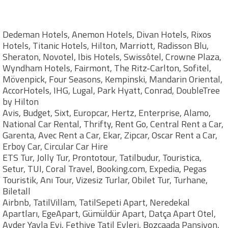
Dedeman Hotels, Anemon Hotels, Divan Hotels, Rixos
Hotels, Titanic Hotels, Hilton, Marriott, Radisson Blu,
Sheraton, Novotel, Ibis Hotels, Swissôtel, Crowne Plaza,
Wyndham Hotels, Fairmont, The Ritz-Carlton, Sofitel,
Mövenpick, Four Seasons, Kempinski, Mandarin Oriental,
AccorHotels, IHG, Lugal, Park Hyatt, Conrad, DoubleTree
by Hilton
Avis, Budget, Sixt, Europcar, Hertz, Enterprise, Alamo,
National Car Rental, Thrifty, Rent Go, Central Rent a Car,
Garenta, Avec Rent a Car, Ekar, Zipcar, Oscar Rent a Car,
Erboy Car, Circular Car Hire
ETS Tur, Jolly Tur, Prontotour, Tatilbudur, Touristica,
Setur, TUI, Coral Travel, Booking.com, Expedia, Pegas
Touristik, Anı Tour, Vizesiz Turlar, Obilet Tur, Turhane,
Biletall
Airbnb, TatilVillam, TatilSepeti Apart, Neredekal
Apartları, EgeApart, Gümüldür Apart, Datça Apart Otel,
Ayder Yayla Evi, Fethiye Tatil Evleri, Bozcaada Pansiyon,