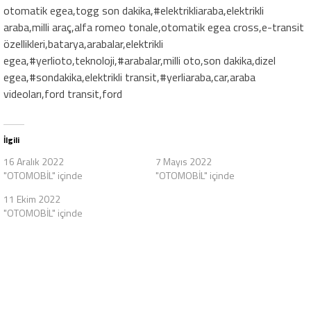
otomatik egea,togg son dakika,#elektrikliaraba,elektrikli
araba,milli araç,alfa romeo tonale,otomatik egea cross,e-transit
özellikleri,batarya,arabalar,elektrikli
egea,#yerlioto,teknoloji,#arabalar,milli oto,son dakika,dizel
egea,#sondakika,elektrikli transit,#yerliaraba,car,araba
videoları,ford transit,ford
İlgili
16 Aralık 2022
7 Mayıs 2022
"OTOMOBİL" içinde
"OTOMOBİL" içinde
11 Ekim 2022
"OTOMOBİL" içinde