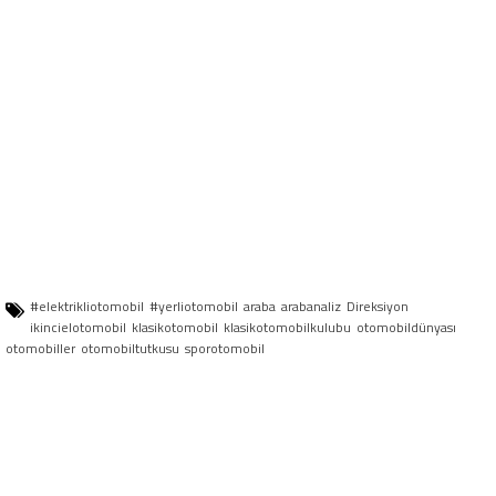
#elektrikliotomobil
#yerliotomobil
araba
arabanaliz
Direksiyon
ikincielotomobil
klasikotomobil
klasikotomobilkulubu
otomobildünyası
otomobiller
otomobiltutkusu
sporotomobil