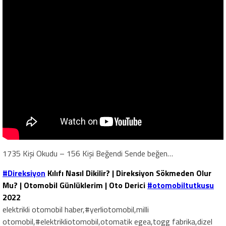
1735 Kişi Okudu – 156 Kişi Beğendi Sende beğen…
#Direksiyon
Kılıfı Nasıl Dikilir? | Direksiyon Sökmeden Olur
Mu? | Otomobil Günlüklerim | Oto Derici
#otomobiltutkusu
2022
elektrikli otomobil haber,#yerliotomobil,milli
otomobil,#elektrikliotomobil,otomatik egea,togg fabrika,dizel