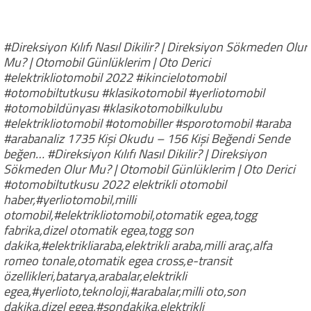
#Direksiyon Kılıfı Nasıl Dikilir? | Direksiyon Sökmeden Olur
Mu? | Otomobil Günlüklerim | Oto Derici
#elektrikliotomobil 2022 #ikincielotomobil
#otomobiltutkusu #klasikotomobil #yerliotomobil
#otomobildünyası #klasikotomobilkulubu
#elektrikliotomobil #otomobiller #sporotomobil #araba
#arabanaliz 1735 Kişi Okudu – 156 Kişi Beğendi Sende
beğen… #Direksiyon Kılıfı Nasıl Dikilir? | Direksiyon
Sökmeden Olur Mu? | Otomobil Günlüklerim | Oto Derici
#otomobiltutkusu 2022 elektrikli otomobil
haber,#yerliotomobil,milli
otomobil,#elektrikliotomobil,otomatik egea,togg
fabrika,dizel otomatik egea,togg son
dakika,#elektrikliaraba,elektrikli araba,milli araç,alfa
romeo tonale,otomatik egea cross,e-transit
özellikleri,batarya,arabalar,elektrikli
egea,#yerlioto,teknoloji,#arabalar,milli oto,son
dakika,dizel egea,#sondakika,elektrikli