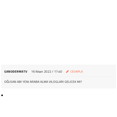
GANODERMATV
16 Nisan 2022 / 17:40
CEVAPLA
OĞUSAN ABI YENI ARABA ALMA VILOGLARI GELICEK MI?