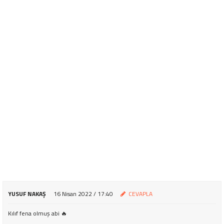
YUSUF NAKAŞ
16 Nisan 2022 / 17:40
CEVAPLA
Kılıf fena olmuş abi 🔥