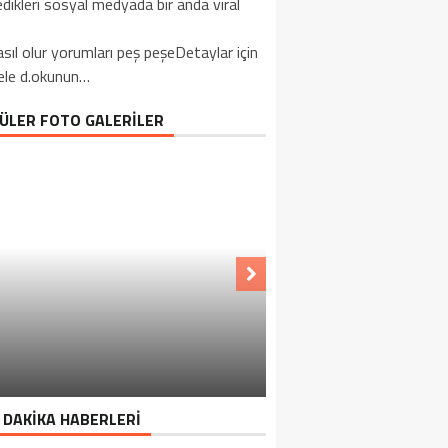
dikleri sosyal medyada bir anda viral
sıl olur yorumları peş peşeDetaylar için
ele d.okunun…
ÜLER FOTO GALERİLER
 DAKİKA HABERLERİ