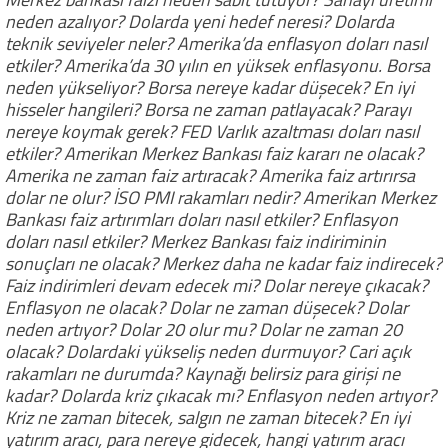
neden azalıyor? Dolarda yeni hedef neresi? Dolarda
teknik seviyeler neler? Amerika’da enflasyon doları nasıl
etkiler? Amerika’da 30 yılın en yüksek enflasyonu. Borsa
neden yükseliyor? Borsa nereye kadar düşecek? En iyi
hisseler hangileri? Borsa ne zaman patlayacak? Parayı
nereye koymak gerek? FED Varlık azaltması doları nasıl
etkiler? Amerikan Merkez Bankası faiz kararı ne olacak?
Amerika ne zaman faiz artıracak? Amerika faiz artırırsa
dolar ne olur? İSO PMI rakamları nedir? Amerikan Merkez
Bankası faiz artırımları doları nasıl etkiler? Enflasyon
doları nasıl etkiler? Merkez Bankası faiz indiriminin
sonuçları ne olacak? Merkez daha ne kadar faiz indirecek?
Faiz indirimleri devam edecek mi? Dolar nereye çıkacak?
Enflasyon ne olacak? Dolar ne zaman düşecek? Dolar
neden artıyor? Dolar 20 olur mu? Dolar ne zaman 20
olacak? Dolardaki yükseliş neden durmuyor? Cari açık
rakamları ne durumda? Kaynağı belirsiz para girişi ne
kadar? Dolarda kriz çıkacak mı? Enflasyon neden artıyor?
Kriz ne zaman bitecek, salgın ne zaman bitecek? En iyi
yatırım aracı, para nereye gidecek, hangi yatırım aracı