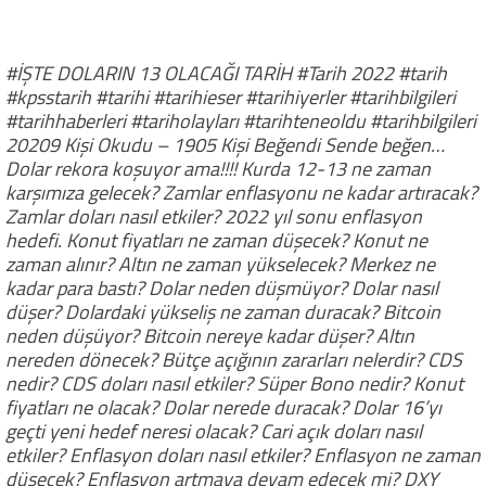
#İŞTE DOLARIN 13 OLACAĞI TARİH #Tarih 2022 #tarih
#kpsstarih #tarihi #tarihieser #tarihiyerler #tarihbilgileri
#tarihhaberleri #tariholayları #tarihteneoldu #tarihbilgileri
20209 Kişi Okudu – 1905 Kişi Beğendi Sende beğen…
Dolar rekora koşuyor ama!!!! Kurda 12-13 ne zaman
karşımıza gelecek? Zamlar enflasyonu ne kadar artıracak?
Zamlar doları nasıl etkiler? 2022 yıl sonu enflasyon
hedefi. Konut fiyatları ne zaman düşecek? Konut ne
zaman alınır? Altın ne zaman yükselecek? Merkez ne
kadar para bastı? Dolar neden düşmüyor? Dolar nasıl
düşer? Dolardaki yükseliş ne zaman duracak? Bitcoin
neden düşüyor? Bitcoin nereye kadar düşer? Altın
nereden dönecek? Bütçe açığının zararları nelerdir? CDS
nedir? CDS doları nasıl etkiler? Süper Bono nedir? Konut
fiyatları ne olacak? Dolar nerede duracak? Dolar 16’yı
geçti yeni hedef neresi olacak? Cari açık doları nasıl
etkiler? Enflasyon doları nasıl etkiler? Enflasyon ne zaman
düşecek? Enflasyon artmaya devam edecek mi? DXY