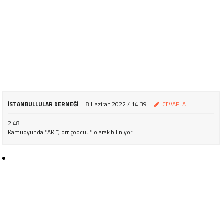
İSTANBULLULAR DERNEĞI
8 Haziran 2022 / 14:39
CEVAPLA
2:48
Kamuoyunda *AKİT, orr çoocuu* olarak biliniyor