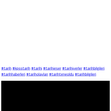
#tarih
#kpsstarih
#tarihi
#tarihieser
#tarihiyerler
#tarihbilgileri
#tarihhaberleri
#tariholayları
#tarihteneoldu
#tarihbilgileri