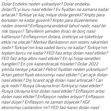
Dolar Endeksi neden yükseliyor? Dolar endeksi,
dolar/TL’yi kuru nasıl etkiler? Ev fiyatları ne zamana kadar
artacak? Türkiye’ye kaç milyar dolar gerekli? Kripto para
borsaları ne kadar güvenli? Kripto para düzenlemesi
neden önemli? Enflasyona endeksli tahvil nedir, nasıl bir
risk taşıyor? Tahvillerin yeniden ihracı ile borç nasıl
katlanıyor? Enflasyonun dolara, üreticiye ve tüketiciye
etkisi ne olacak? Merkez Bankasının son rezerv rakamları
nedir? Türkiye’nin kısa vadeli borcu ne kadar? Türkiye’nin
toplam borcu ne kadar? FED faiz artışı doları nasıl etkiler?
FED faiz artışı altını nasıl etkiler? En iyi hisse senetleri
hangileri? En çok kazandıracak hisseler? Dolar 2022
yılında nereye çıkacak? Petrol fiyatları neden yükseliyor?
Artan petrol fiyatı ekonomiyi nasıl etkiler? Cari açık doları
nasıl etkiler? Dış ticaret açığı doları nasıl artıracak? Cari
açık nedir? Rusya Ukrayna krizi Türkiye’yi nasıl etkiler?
Rusya Ukrayna krizi doları nasıl etkiler? Enflasyon artışı
doları nasıl etkiler? Enflasyon neden artıyor? Enflasyon
nasıl düşer? Enflasyon ne zaman düşecek? KGF
ekonomiyi canlandırır mı? FED faiz kararı doları nasıl