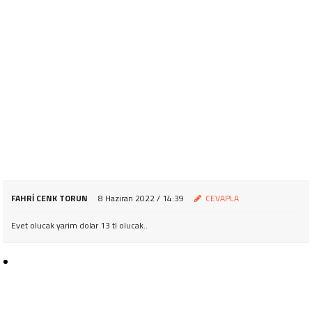
FAHRI CENK TORUN
8 Haziran 2022 / 14:39
CEVAPLA
Evet olucak yarim dolar 13 tl olucak..