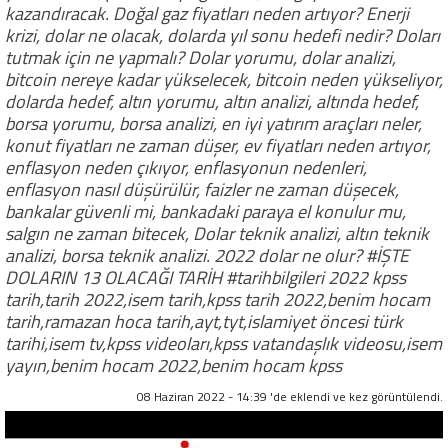
kazandıracak. Doğal gaz fiyatları neden artıyor? Enerji
krizi, dolar ne olacak, dolarda yıl sonu hedefi nedir? Doları
tutmak için ne yapmalı? Dolar yorumu, dolar analizi,
bitcoin nereye kadar yükselecek, bitcoin neden yükseliyor,
dolarda hedef, altın yorumu, altın analizi, altında hedef,
borsa yorumu, borsa analizi, en iyi yatırım araçları neler,
konut fiyatları ne zaman düşer, ev fiyatları neden artıyor,
enflasyon neden çıkıyor, enflasyonun nedenleri,
enflasyon nasıl düşürülür, faizler ne zaman düşecek,
bankalar güvenli mi, bankadaki paraya el konulur mu,
salgın ne zaman bitecek, Dolar teknik analizi, altın teknik
analizi, borsa teknik analizi. 2022 dolar ne olur? #İŞTE
DOLARIN 13 OLACAĞI TARİH #tarihbilgileri 2022 kpss
tarih,tarih 2022,isem tarih,kpss tarih 2022,benim hocam
tarih,ramazan hoca tarih,ayt,tyt,islamiyet öncesi türk
tarihi,isem tv,kpss videoları,kpss vatandaşlık videosu,isem
yayın,benim hocam 2022,benim hocam kpss
08 Haziran 2022 - 14:39 'de eklendi ve
kez görüntülendi.