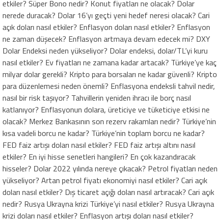
etkiler? Süper Bono nedir? Konut fiyatları ne olacak? Dolar
nerede duracak? Dolar 16’yı geçti yeni hedef neresi olacak? Cari
açık doları nasıl etkiler? Enflasyon doları nasıl etkiler? Enflasyon
ne zaman düşecek? Enflasyon artmaya devam edecek mi? DXY
Dolar Endeksi neden yükseliyor? Dolar endeksi, dolar/TL’yi kuru
nasıl etkiler? Ev fiyatları ne zamana kadar artacak? Türkiye’ye kaç
milyar dolar gerekli? Kripto para borsaları ne kadar güvenli? Kripto
para düzenlemesi neden önemli? Enflasyona endeksli tahvil nedir,
nasıl bir risk taşıyor? Tahvillerin yeniden ihracı ile borç nasıl
katlanıyor? Enflasyonun dolara, üreticiye ve tüketiciye etkisi ne
olacak? Merkez Bankasının son rezerv rakamları nedir? Türkiye’nin
kısa vadeli borcu ne kadar? Türkiye’nin toplam borcu ne kadar?
FED faiz artışı doları nasıl etkiler? FED faiz artışı altını nasıl
etkiler? En iyi hisse senetleri hangileri? En çok kazandıracak
hisseler? Dolar 2022 yılında nereye çıkacak? Petrol fiyatları neden
yükseliyor? Artan petrol fiyatı ekonomiyi nasıl etkiler? Cari açık
doları nasıl etkiler? Dış ticaret açığı doları nasıl artıracak? Cari açık
nedir? Rusya Ukrayna krizi Türkiye’yi nasıl etkiler? Rusya Ukrayna
krizi doları nasıl etkiler? Enflasyon artışı doları nasıl etkiler?