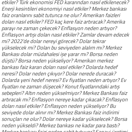
etkiler? Türk ekonomisi FED kararından nasıl etkilenecek?
Enerji kesintileri ekonomiyi nasıl etkiler? Merkez bankası
faiz oranlarını sabit tutunca ne olur? Amerikan faizleri
doları nasıl etkiler? FED kaç kere faiz artıracak? Amerika
parayı ne zaman çekecek? Enflasyon neden artıyor?
Enflasyon artışı doları nasıl etkiler? Zamlar devam edecek
mi? 2022’de dolar nereyi görecek? Dolar tekrar
yükselecek mi? Doları bu seviyeden alalım mı? Merkez
Bankası dolar müdahalesi işe yarar mı? Borsa neden
düştü? Borsa neden yükseliyor? Amerikan merkez
bankası faiz kararı doları nasıl etkiler? Dolarda hedef
neresi? Dolar neden çıkıyor? Dolar nerede duracak?
Dolarda yeni hedef neresi? Ev fiyatları neden artıyor? Ev
fiyatları ne zaman düşecek? Konut fiyatlarındaki artış
sebepleri? Altın neden yükselmiyor? Merkez Bankası faiz
artıracak mı? Enflasyon nereye kadar çıkacak? Enflasyon
doları nasıl etkiler? Enflasyon neden yükseliyor? Bu
seviyede dolar alınır mı? Merkez Bankası faiz indirimi
sonuçları ne olur? Dolar nereye kadar yükselecek? Borsa
neden yükseldi? Merkez bankası ne kadar para bastı?
Merkez bankası faizi neden sabit tutuyor? Sanayi üretimi