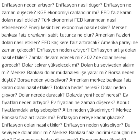
Enflasyon neden artıyor? Enflasyon nasıl düşer? Enflasyon ne
zaman düşecek? KGF ekonomiyi canlandırır mı? FED faiz kararı
doları nasıl etkiler? Türk ekonomisi FED kararından nasıl
etkilenecek? Enerji kesintileri ekonomiyi nasıl etkiler? Merkez
bankası faiz oranlarını sabit tutunca ne olur? Amerikan faizleri
doları nasıl etkiler? FED kaç kere faiz artıracak? Amerika parayı ne
zaman çekecek? Enflasyon neden artıyor? Enflasyon artışı doları
nasıl etkiler? Zamlar devam edecek mi? 2022’de dolar nereyi
görecek? Dolar tekrar yükselecek mi? Doları bu seviyeden alalım
mı? Merkez Bankası dolar müdahalesi işe yarar mı? Borsa neden
düştü? Borsa neden yükseliyor? Amerikan merkez bankası faiz
kararı doları nasıl etkiler? Dolarda hedef neresi? Dolar neden
çıkıyor? Dolar nerede duracak? Dolarda yeni hedef neresi? Ev
fiyatları neden artıyor? Ev fiyatları ne zaman düşecek? Konut
fiyatlarındaki artış sebepleri? Altın neden yükselmiyor? Merkez
Bankası faiz artıracak mı? Enflasyon nereye kadar çıkacak?
Enflasyon doları nasıl etkiler? Enflasyon neden yükseliyor? Bu
seviyede dolar alınır mı? Merkez Bankası faiz indirimi sonuçları ne
olur? Dolar nereye kadar yükselecek? Borsa neden yükseldi?