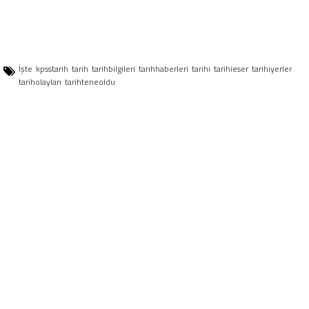
İşte
kpsstarih
tarih
tarihbilgileri
tarihhaberleri
tarihi
tarihieser
tarihiyerler
tariholayları
tarihteneoldu