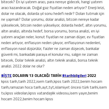
bitecek? En iyi yatırım aracı, para nereye gidecek, hangi yatırım
aracı kazandıracak. Doğal gaz fiyatları neden artıyor? Enerji krizi,
dolar ne olacak, dolarda yıl sonu hedefi nedir? Doları tutmak için
ne yapmalı? Dolar yorumu, dolar analizi, bitcoin nereye kadar
yükselecek, bitcoin neden yükseliyor, dolarda hedef, altın yorumu,
altın analizi, altında hedef, borsa yorumu, borsa analizi, en iyi
yatırım araçları neler, konut fiyatları ne zaman düşer, ev fiyatları
neden artıyor, enflasyon neden çıkıyor, enflasyonun nedenleri,
enflasyon nasıl düşürülür, faizler ne zaman düşecek, bankalar
güvenli mi, bankadaki paraya el konulur mu, salgın ne zaman
bitecek, Dolar teknik analizi, altın teknik analizi, borsa teknik
analizi. 2022 dolar ne olur?
#İŞTE
DOLARIN 13 OLACAĞI TARİH
#tarihbilgileri
2022
kpss tarih,tarih 2022,isem tarih,kpss tarih 2022,benim hocam
tarih,ramazan hoca tarih,ayt,tyt,islamiyet öncesi türk tarihi,isem
tv,kpss videoları,kpss vatandaşlık videosu,isem yayın,benim
hocam 2022,benim hocam kpss