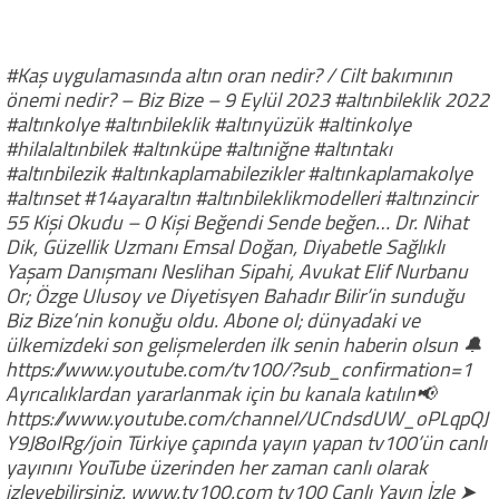
#Kaş uygulamasında altın oran nedir? / Cilt bakımının
önemi nedir? – Biz Bize – 9 Eylül 2023 #altınbileklik 2022
#altınkolye #altınbileklik #altınyüzük #altinkolye
#hilalaltınbilek #altınküpe #altıniğne #altıntakı
#altınbilezik #altınkaplamabilezikler #altınkaplamakolye
#altınset #14ayaraltın #altınbileklikmodelleri #altınzincir
55 Kişi Okudu – 0 Kişi Beğendi Sende beğen… Dr. Nihat
Dik, Güzellik Uzmanı Emsal Doğan, Diyabetle Sağlıklı
Yaşam Danışmanı Neslihan Sipahi, Avukat Elif Nurbanu
Or; Özge Ulusoy ve Diyetisyen Bahadır Bilir’in sunduğu
Biz Bize’nin konuğu oldu. Abone ol; dünyadaki ve
ülkemizdeki son gelişmelerden ilk senin haberin olsun 🔔
https://www.youtube.com/tv100/?sub_confirmation=1
Ayrıcalıklardan yararlanmak için bu kanala katılın📢
https://www.youtube.com/channel/UCndsdUW_oPLqpQJ
Y9J8oIRg/join Türkiye çapında yayın yapan tv100’ün canlı
yayınını YouTube üzerinden her zaman canlı olarak
izleyebilirsiniz. www.tv100.com tv100 Canlı Yayın İzle ➤