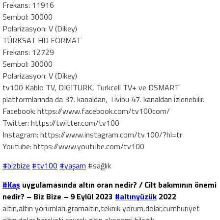
Frekans: 11916
Sembol: 30000
Polarizasyon: V (Dikey)
TÜRKSAT HD FORMAT
Frekans: 12729
Sembol: 30000
Polarizasyon: V (Dikey)
tv100 Kablo TV, DIGITURK, Turkcell TV+ ve DSMART
platformlarında da 37. kanaldan, Tivibu 47. kanaldan izlenebilir.
Facebook: https://www.facebook.com/tv100com/
Twitter: https://twitter.com/tv100
Instagram: https://www.instagram.com/tv.100/?hl=tr
Youtube: https://www.youtube.com/tv100
#bizbize
#tv100
#yaşam
#sağlık
#Kaş
uygulamasında altın oran nedir? / Cilt bakımının önemi
nedir? – Biz Bize – 9 Eylül 2023
#altınyüzük
2022
altın,altın yorumları,gramaltın,teknik yorum,dolar,cumhuriyet