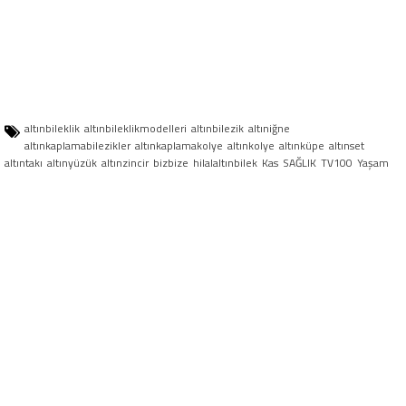
altınbileklik
altınbileklikmodelleri
altınbilezik
altıniğne
altınkaplamabilezikler
altınkaplamakolye
altınkolye
altınküpe
altınset
altıntakı
altınyüzük
altınzincir
bizbize
hilalaltınbilek
Kas
SAĞLIK
TV100
Yaşam