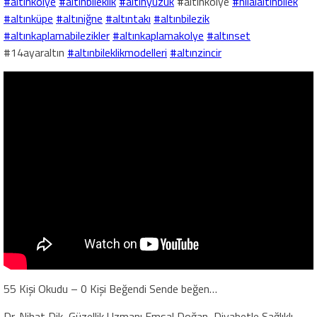
#altınkolye
#altınbileklik
#altınyüzük
#altinkolye
#hilalaltınbilek
#altınküpe
#altıniğne
#altıntakı
#altınbilezik
#altınkaplamabilezikler
#altınkaplamakolye
#altınset
#14ayaraltın
#altınbileklikmodelleri
#altınzincir
55 Kişi Okudu – 0 Kişi Beğendi Sende beğen…
Dr. Nihat Dik, Güzellik Uzmanı Emsal Doğan, Diyabetle Sağlıklı