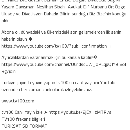
Yaşam Danışmanı Neslihan Sipahi, Avukat Elif Nurbanu Or; Özge
Ulusoy ve Diyetisyen Bahadır Bilir’in sunduğu Biz Bize’nin konuğu
oldu.
Abone ol; dünyadaki ve ülkemizdeki son gelişmelerden ilk senin
haberin olsun 🔔
https://www.youtube.com/tv100/?sub_confirmation=1
Ayrıcalıklardan yararlanmak için bu kanala katılın📢
https://www.youtube.com/channel/UCndsdUW_oPLqpQJY9J8oI
Rg/join
Türkiye çapında yayın yapan tv100’ün canlı yayınını YouTube
üzerinden her zaman canlı olarak izleyebilirsiniz.
www.tv100.com
tv100 Canlı Yayın İzle ➤ https://youtu.be/8jEXHzMTR7s
TV100 frekans bilgileri
TÜRKSAT SD FORMAT