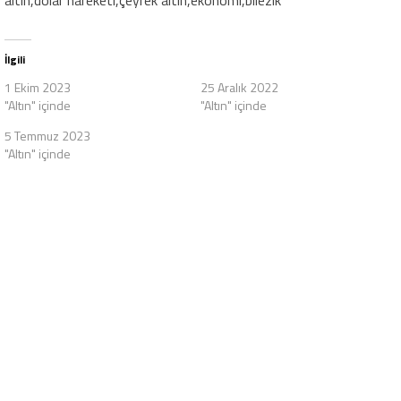
altın,dolar hareketi,çeyrek altın,ekonomi,bilezik
İlgili
1 Ekim 2023
25 Aralık 2022
"Altın" içinde
"Altın" içinde
5 Temmuz 2023
"Altın" içinde