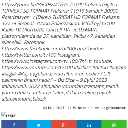
https://youtu.be/8jEXHzMTR7s TV100 frekans bilgileri
TÜRKSAT SD FORMAT Frekans: 11916 Sembol: 30000
Polarizasyon: V (Dikey) TÜRKSAT HD FORMAT Frekans:
12729 Sembol: 30000 Polarizasyon: V (Dikey) tv100
Kablo TV, DIGITURK, Turkcell TV+ ve DSMART
platformlarında da 37. kanaldan, Tivibu 47. kanaldan
izlenebilir. Facebook:
https://www.facebook.com/tv100com/ Twitter:
https://twitter.com/tv100 Instagram:
https://www.instagram.com/tv.100/?hl=tr Youtube:
https://www.youtube.com/tv100 #bizbize #tv100 #yaşam
#sağlık #Kaş uygulamasında altın oran nedir? / Cilt
bakımının önemi nedir? – Biz Bize – 9 Eylül 2023
#altınyüzük 2022 altın,altın yorumları,gramaltın,teknik
yorum,dolar,cumhuriyet altın,dolar hareketi,çeyrek
altın,ekonomi,bilezik
09 Eylül 2023 - 17:39 'de eklendi ve
kez görüntülendi.