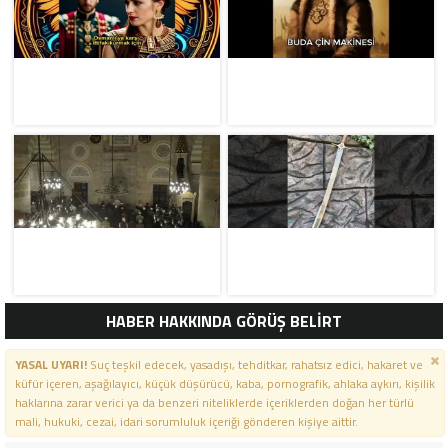
HABER HAKKINDA GÖRÜŞ BELİRT
YASAL UYARI!
Suç teşkil edecek, yasadışı, tehditkar, rahatsız edici, hakaret ve
küfür içeren, aşağılayıcı, küçük düşürücü, kaba, pornografik, ahlaka aykırı, kişilik
haklarına zarar verici ya da benzeri niteliklerde içeriklerden doğan her türlü
mali, hukuki, cezai, idari sorumluluk içeriği gönderen kişiye aittir.