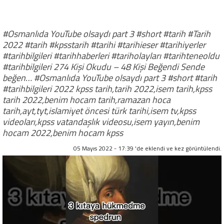
#Osmanlıda YouTube olsaydı part 3 #short #tarih #Tarih
2022 #tarih #kpsstarih #tarihi #tarihieser #tarihiyerler
#tarihbilgileri #tarihhaberleri #tariholayları #tarihteneoldu
#tarihbilgileri 274 Kişi Okudu – 48 Kişi Beğendi Sende
beğen… #Osmanlıda YouTube olsaydı part 3 #short #tarih
#tarihbilgileri 2022 kpss tarih,tarih 2022,isem tarih,kpss
tarih 2022,benim hocam tarih,ramazan hoca
tarih,ayt,tyt,islamiyet öncesi türk tarihi,isem tv,kpss
videoları,kpss vatandaşlık videosu,isem yayın,benim
hocam 2022,benim hocam kpss
05 Mayıs 2022 - 17:39 'de eklendi ve
kez görüntülendi.