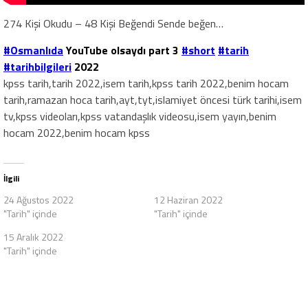
274 Kişi Okudu – 48 Kişi Beğendi Sende beğen…
#Osmanlıda
YouTube olsaydı part 3
#short
#tarih
#tarihbilgileri
2022
kpss tarih,tarih 2022,isem tarih,kpss tarih 2022,benim hocam
tarih,ramazan hoca tarih,ayt,tyt,islamiyet öncesi türk tarihi,isem
tv,kpss videoları,kpss vatandaşlık videosu,isem yayın,benim
hocam 2022,benim hocam kpss
İlgili
24 Ağustos 2022
12 Haziran 2022
"Tarih" içinde
"Tarih" içinde
15 Aralık 2022
"Tarih" içinde