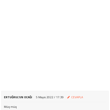
ERTUĞRUL'UN OCAĞI
5 Mayıs 2022 / 17:39
CEVAPLA
Müq müq