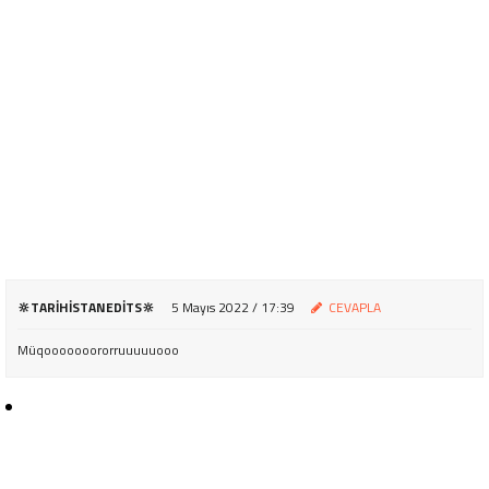
🔆TARIHISTANEDITS🔆
5 Mayıs 2022 / 17:39
CEVAPLA
Müqooooooororruuuuuooo