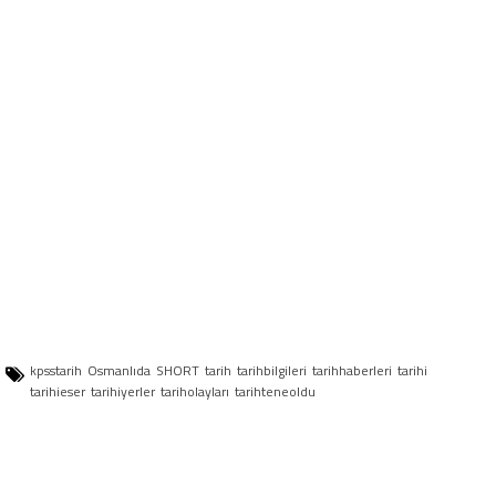
kpsstarih
Osmanlıda
SHORT
tarih
tarihbilgileri
tarihhaberleri
tarihi
tarihieser
tarihiyerler
tariholayları
tarihteneoldu