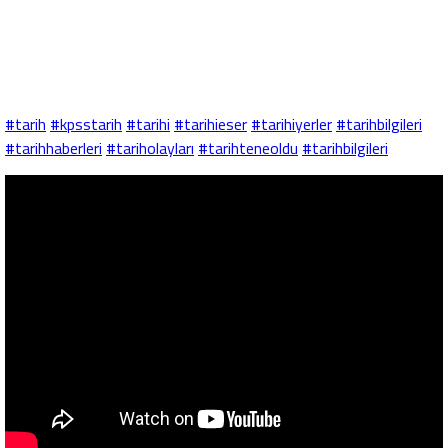
#tarih
#kpsstarih
#tarihi
#tarihieser
#tarihiyerler
#tarihbilgileri
#tarihhaberleri
#tariholayları
#tarihteneoldu
#tarihbilgileri