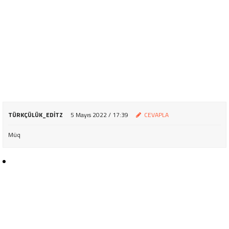
TÜRKÇÜLÜK_EDITZ
5 Mayıs 2022 / 17:39
CEVAPLA
Müq