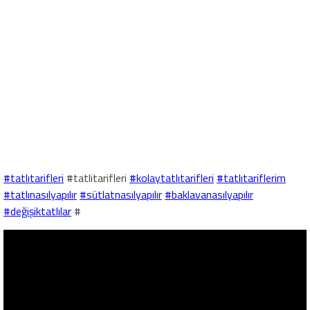
#tatlıtarifleri
#tatlitarifleri
#kolaytatlıtarifleri
#tatlıtariflerim
#tatlınasılyapılır
#sütlatnasılyapılır
#baklavanasılyapılır
#değişiktatlılar
#