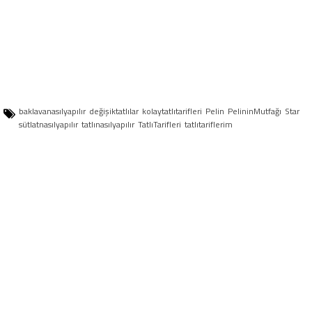
baklavanasılyapılır
değişiktatlılar
kolaytatlıtarifleri
Pelin
PelininMutfağı
Star
sütlatnasılyapılır
tatlınasılyapılır
TatlıTarifleri
tatlıtariflerim