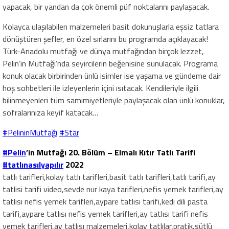
yapacak, bir yandan da çok önemli püf noktalarını paylaşacak.
Kolayca ulaşılabilen malzemeleri basit dokunuşlarla eşsiz tatlara
dönüştüren şefler, en özel sırlarını bu programda açıklayacak!
Türk-Anadolu mutfağı ve dünya mutfağından birçok lezzet,
Pelin’in Mutfağı’nda seyircilerin beğenisine sunulacak. Programa
konuk olacak birbirinden ünlü isimler ise yaşama ve gündeme dair
hoş sohbetleri ile izleyenlerin içini ısıtacak. Kendileriyle ilgili
bilinmeyenleri tüm samimiyetleriyle paylaşacak olan ünlü konuklar,
sofralarınıza keyif katacak…
#PelininMutfağı
#Star
#Pelin
’in Mutfağı 20. Bölüm – Elmalı Kıtır Tatlı Tarifi
#tatlınasılyapılır
2022
tatlı tarifleri,kolay tatlı tarifleri,basit tatlı tarifleri,tatlı tarifi,ay
tatlisi tarifi video,sevde nur kaya tarifleri,nefis yemek tarifleri,ay
tatlısı nefis yemek tarifleri,aypare tatlısı tarifi,kedi dili pasta
tarifi,aypare tatlısı nefis yemek tarifleri,ay tatlısı tarifi nefis
yemek tarifleri,ay tatlısı malzemeleri,kolay tatlılar,pratik,sütlü