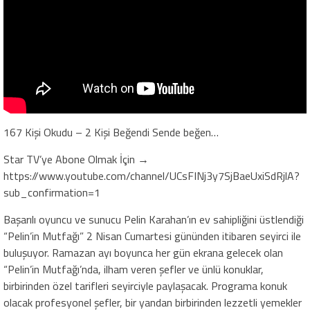
167 Kişi Okudu – 2 Kişi Beğendi Sende beğen…
Star TV’ye Abone Olmak İçin →
https://www.youtube.com/channel/UCsFINj3y7SjBaeUxiSdRjlA?
sub_confirmation=1
Başarılı oyuncu ve sunucu Pelin Karahan’ın ev sahipliğini üstlendiği
“Pelin’in Mutfağı” 2 Nisan Cumartesi gününden itibaren seyirci ile
buluşuyor. Ramazan ayı boyunca her gün ekrana gelecek olan
“Pelin’in Mutfağı’nda, ilham veren şefler ve ünlü konuklar,
birbirinden özel tarifleri seyirciyle paylaşacak. Programa konuk
olacak profesyonel şefler, bir yandan birbirinden lezzetli yemekler