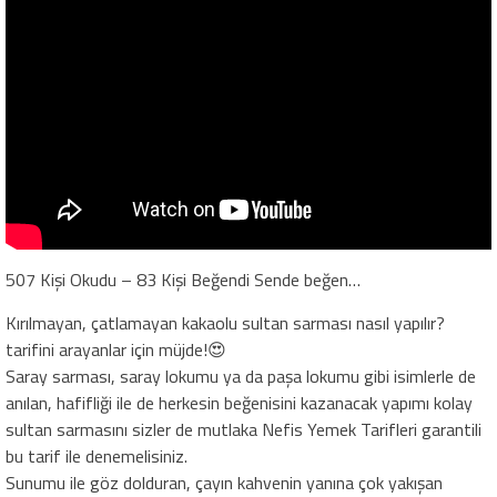
507 Kişi Okudu – 83 Kişi Beğendi Sende beğen…
Kırılmayan, çatlamayan kakaolu sultan sarması nasıl yapılır?
tarifini arayanlar için müjde!😍
Saray sarması, saray lokumu ya da paşa lokumu gibi isimlerle de
anılan, hafifliği ile de herkesin beğenisini kazanacak yapımı kolay
sultan sarmasını sizler de mutlaka Nefis Yemek Tarifleri garantili
bu tarif ile denemelisiniz.
Sunumu ile göz dolduran, çayın kahvenin yanına çok yakışan