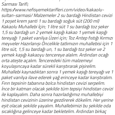
Sarması Tarifi;
https://www.nefisyemektarifleri.com/video/kakaolu-
sultan-sarmasi/ Malzemeler 2 su bardağı Hindistan cevizi
1 poşet krem şanti 1 su bardağı soğuk süt (200 ml)
Kakaolu Muhallebi İçin; 1 litre süt 1 su bardağı toz şeker
1,5 su bardağı un 2 yemek kaşığı kakao 1 yemek kaşığı
tereyağı 1 paket vanilya Üzeri için; Toz Antep fıstığı Kırmızı
meyveler Hazırlanışı Öncelikle tatlımızın muhallebisi için 1
litre süt, 1,5 su bardağı un, 1 su bardağı toz şeker ve 2
yemek kaşığı kakaoyu tencereye alalım. Ardından ocağı
orta ateşte açalım. Tenceredeki tüm malzemeyi
koyulaşıncaya kadar sürekli karıştırarak pişirelim.
Muhallebi kaynadıktan sonra 1 yemek kaşığı tereyağı ve 1
paket vanilya ilave ederek yağ erinceye kadar karıştıralım.
Fırın tepsinin tabanına bolca hindistan cevizi serpelim.
İnce bir katman olacak şekilde tüm tepsiyi hindistan cevizi
ile kaplayalım. Daha sonra hazırladığımız muhallebiyi
hindistan cevizinin üzerine gezdirerek dökelim. Her yerine
eşit olacak şekilde yayalım. Muhallebimizi bu şekilde oda
sıcaklığına gelinceye kadar bekletelim. Ardından birkaç