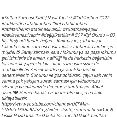
#Sultan Sarması Tarifi | Nasıl Yapılır? #TatlıTarifleri 2022
#tatlıtarifleri #tatlitarifleri #kolaytatlıtarifleri
#tatlıtariflerim #tatlınasılyapılır #sütlatnasılyapılır
#baklavanasılyapılır #değişiktatlılar # 507 Kişi Okudu – 83
Kişi Beğendi Sende beğen… Kırılmayan, çatlamayan
kakaolu sultan sarması nasıl yapılır? tarifini arayanlar için
müjde!😍 Saray sarması, saray lokumu ya da paşa lokumu
gibi isimlerle de anılan, hafifliği ile de herkesin beğenisini
kazanacak yapımı kolay sultan sarmasını sizler de
mutlaka Nefis Yemek Tarifleri garantili bu tarif ile
denemelisiniz. Sunumu ile göz dolduran, çayın kahvenin
yanına çok yakışan sultan sarması için videomuzu
izlemeyi ve evlerinizde denemeyi unutmayın. Afiyet
olsun!❤️ Hemen kanalıma abone olmak için bu linki
tıklayabilirsin
https://www.youtube.com/channel/UCFMJh-
GNxSZf153Ba5NhZmg/videos?sub_confirmation=1 4-6
kişilik Hazırlama: 15 Dakika Pişirme:20 Dakika Sultan