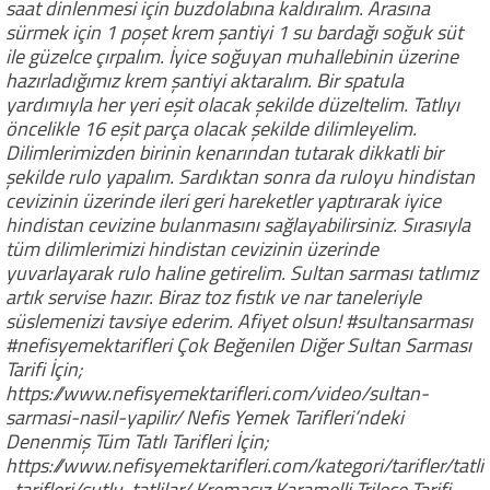
saat dinlenmesi için buzdolabına kaldıralım. Arasına
sürmek için 1 poşet krem şantiyi 1 su bardağı soğuk süt
ile güzelce çırpalım. İyice soğuyan muhallebinin üzerine
hazırladığımız krem şantiyi aktaralım. Bir spatula
yardımıyla her yeri eşit olacak şekilde düzeltelim. Tatlıyı
öncelikle 16 eşit parça olacak şekilde dilimleyelim.
Dilimlerimizden birinin kenarından tutarak dikkatli bir
şekilde rulo yapalım. Sardıktan sonra da ruloyu hindistan
cevizinin üzerinde ileri geri hareketler yaptırarak iyice
hindistan cevizine bulanmasını sağlayabilirsiniz. Sırasıyla
tüm dilimlerimizi hindistan cevizinin üzerinde
yuvarlayarak rulo haline getirelim. Sultan sarması tatlımız
artık servise hazır. Biraz toz fıstık ve nar taneleriyle
süslemenizi tavsiye ederim. Afiyet olsun! #sultansarması
#nefisyemektarifleri Çok Beğenilen Diğer Sultan Sarması
Tarifi İçin;
https://www.nefisyemektarifleri.com/video/sultan-
sarmasi-nasil-yapilir/ Nefis Yemek Tarifleri’ndeki
Denenmiş Tüm Tatlı Tarifleri İçin;
https://www.nefisyemektarifleri.com/kategori/tarifler/tatli
-tarifleri/sutlu-tatlilar/ Kremasız Karamelli Trileçe Tarifi,