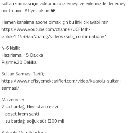
sultan sarması için videomuzu izlemeyi ve evlerinizde denemeyi
unutmayın. Afiyet olsun!❤️
Hemen kanalıma abone olmak için bu linki tıklayabilirsin
https://www.youtube.com/channel/UCFMJh-
GNxSZf153Ba5NhZmg/videos?sub_confirmation=1
4-6 kişilik
Hazırlama: 15 Dakika
Pişirme:20 Dakika
Sultan Sarması Tarifi;
https://www.nefisyemektarifleri.com/video/kakaolu-sultan-
sarmasi/
Malzemeler
2 su bardağı Hindistan cevizi
1 poşet krem şanti
1 su bardağı soğuk süt (200 ml)
Kakaolu Muhallebi İçin;