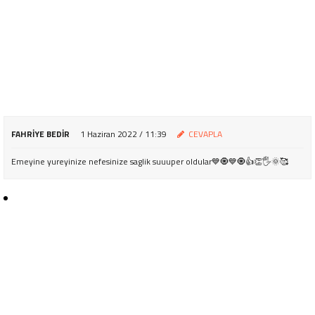
FAHRIYE BEDIR
1 Haziran 2022 / 11:39
CEVAPLA
Emeyine yureyinize nefesinize saglik suuuper oldular💙🧿💙🧿👍👏🖐🌞🥰