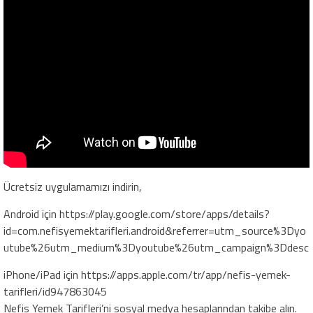
Ücretsiz uygulamamızı indirin,
Android için https://play.google.com/store/apps/details?
id=com.nefisyemektarifleri.android&referrer=utm_source%3Dyo
utube%26utm_medium%3Dyoutube%26utm_campaign%3Ddesc
iPhone/iPad için https://apps.apple.com/tr/app/nefis-yemek-
tarifleri/id947863045
Nefis Yemek Tarifleri’ni sosyal medya hesaplarından takibe alın.