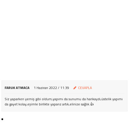
FARUK ATMACA
1 Haziran 2022 / 11:39
CEVAPLA
Siz yaparken yemiş gibi oldum,yapımı da sunumu da harikaydı,üstelik yapımı
da gayet kolay,eşimle birlikte yaparız artık,elinize sağlık.👍