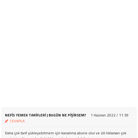
NEFIS YEMEK TARIFLERI | BUGÜN NE PIŞIRSEM?
1 Haziran 2022 / 11:39
CEVAPLA
Daha çok tarif yükleyebilmem için kanalıma abone olur ve zili tıklarsan çok