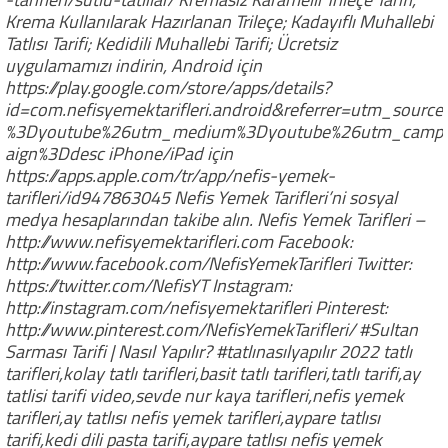
Krema Kullanılarak Hazırlanan Trileçe; Kadayıflı Muhallebi
Tatlısı Tarifi; Kedidili Muhallebi Tarifi; Ücretsiz
uygulamamızı indirin, Android için
https://play.google.com/store/apps/details?
id=com.nefisyemektarifleri.android&referrer=utm_source
%3Dyoutube%26utm_medium%3Dyoutube%26utm_camp
aign%3Ddesc iPhone/iPad için
https://apps.apple.com/tr/app/nefis-yemek-
tarifleri/id947863045 Nefis Yemek Tarifleri’ni sosyal
medya hesaplarından takibe alın. Nefis Yemek Tarifleri –
http://www.nefisyemektarifleri.com Facebook:
http://www.facebook.com/NefisYemekTarifleri Twitter:
https://twitter.com/NefisYT Instagram:
http://instagram.com/nefisyemektarifleri Pinterest:
http://www.pinterest.com/NefisYemekTarifleri/ #Sultan
Sarması Tarifi | Nasıl Yapılır? #tatlınasılyapılır 2022 tatlı
tarifleri,kolay tatlı tarifleri,basit tatlı tarifleri,tatlı tarifi,ay
tatlisi tarifi video,sevde nur kaya tarifleri,nefis yemek
tarifleri,ay tatlısı nefis yemek tarifleri,aypare tatlısı
tarifi,kedi dili pasta tarifi,aypare tatlısı nefis yemek