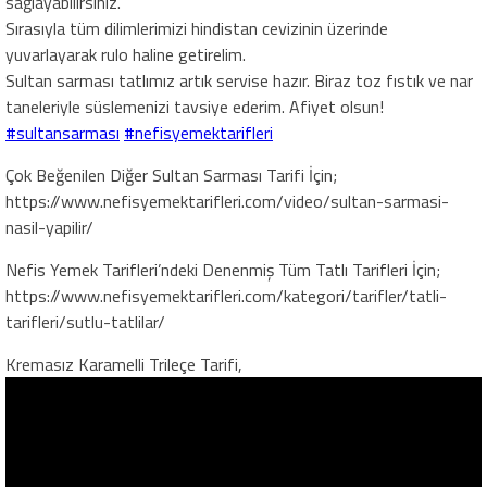
sağlayabilirsiniz.
Sırasıyla tüm dilimlerimizi hindistan cevizinin üzerinde
yuvarlayarak rulo haline getirelim.
Sultan sarması tatlımız artık servise hazır. Biraz toz fıstık ve nar
taneleriyle süslemenizi tavsiye ederim. Afiyet olsun!
#sultansarması
#nefisyemektarifleri
Çok Beğenilen Diğer Sultan Sarması Tarifi İçin;
https://www.nefisyemektarifleri.com/video/sultan-sarmasi-
nasil-yapilir/
Nefis Yemek Tarifleri’ndeki Denenmiş Tüm Tatlı Tarifleri İçin;
https://www.nefisyemektarifleri.com/kategori/tarifler/tatli-
tarifleri/sutlu-tatlilar/
Kremasız Karamelli Trileçe Tarifi,