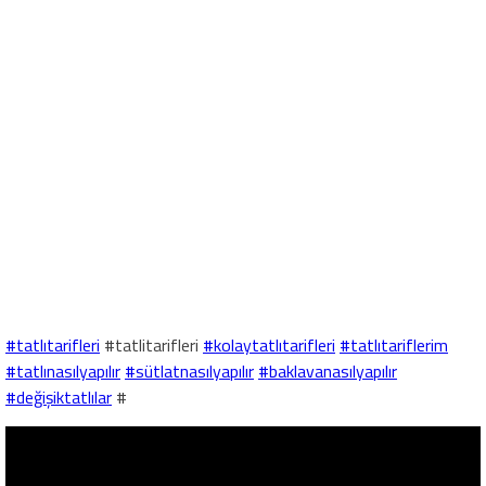
#tatlıtarifleri
#tatlitarifleri
#kolaytatlıtarifleri
#tatlıtariflerim
#tatlınasılyapılır
#sütlatnasılyapılır
#baklavanasılyapılır
#değişiktatlılar
#