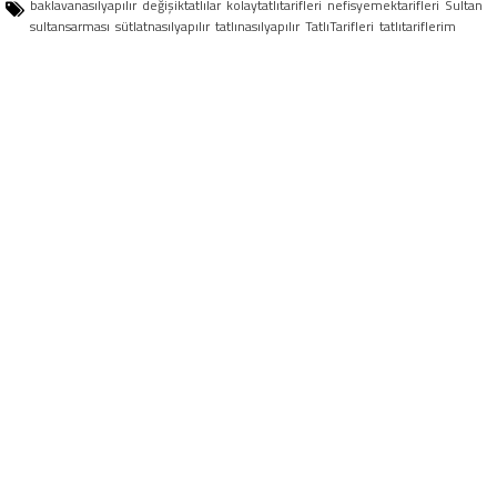
baklavanasılyapılır
değişiktatlılar
kolaytatlıtarifleri
nefisyemektarifleri
Sultan
sultansarması
sütlatnasılyapılır
tatlınasılyapılır
TatlıTarifleri
tatlıtariflerim