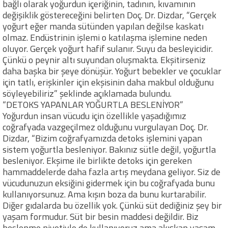
bağlı olarak yoğurdun içeriğinin, tadının, kıvamının
değişiklik göstereceğini belirten Doç. Dr. Dizdar, “Gerçek
yoğurt eğer manda sütünden yapılan değilse kaskatı
olmaz. Endüstrinin işlemi o katılaşma işlemine neden
oluyor. Gerçek yoğurt hafif sulanır. Suyu da besleyicidir.
Çünkü o peynir altı suyundan oluşmakta. Ekşitirseniz
daha başka bir şeye dönüşür. Yoğurt bebekler ve çocuklar
için tatlı, erişkinler için ekşisinin daha makbul olduğunu
söyleyebiliriz” şeklinde açıklamada bulundu.
“DETOKS YAPANLAR YOĞURTLA BESLENİYOR”
Yoğurdun insan vücudu için özellikle yaşadığımız
coğrafyada vazgeçilmez olduğunu vurgulayan Doç. Dr.
Dizdar, “Bizim coğrafyamızda detoks işlemini yapan
sistem yoğurtla besleniyor. Bakınız sütle değil, yoğurtla
besleniyor. Ekşime ile birlikte detoks için gereken
hammaddelerde daha fazla artış meydana geliyor. Siz de
vücudunuzun eksiğini gidermek için bu coğrafyada bunu
kullanıyorsunuz. Ama kışın boza da bunu kurtarabilir.
Diğer gıdalarda bu özellik yok. Çünkü süt dediğiniz şey bir
yaşam formudur. Süt bir besin maddesi değildir. Biz
beslenme niyetiyle de kullanıyoruz ama akışkan yaşam