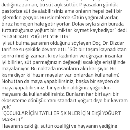
dediğiniz zaman, bu süt açık süttür. Piyasadan günlük
pastörize süt de alabilirsiniz ama onların hepsi belli bir
işlemden geçiyor. Bu işlemlerde sütün yağını alıyorlar,
biraz homojen hale getiriyorlar. Dolayısıyla sizin burada
tutturduğunuz yoğurt bir miktar kıymet kaybediyor” dedi.
“STANDART YOĞURT YOKTUR”
İyi süt bulma şansının olduğunu söyleyen Doç. Dr. Dizdar
tarifine şu şekilde devam etti: “Süt bir taşım kaynadıktan
sonra ılındığı zaman, ki ev kadınları ve uğraşan insanlar
iyi bilirler, süt parmağınızın değeceği sıcaklığa eriştiğinde
mayalanıyor. Bu noktada insanların aklı karışıyor. Bir
kısmı diyor ki ‘hazır mayalar var, onlardan kullanalım’.
Nohuttan da maya yapabilirsiniz, başka bir şeyden de
maya yapabilirsiniz, bir yerden aldığınız yoğurdun
mayasını da kullanabilirsiniz. Bunların her biri ayrı bir
ekosisteme dönüşür. Yani standart yoğurt diye bir kavram
yok.”
“ÇOCUKLAR İÇİN TATLI ERİŞKİNLER İÇİN EKŞİ YOĞURT
MAKBUL”
Havanın sıcaklığı, sütün özelliği ve hayvanın yediğine