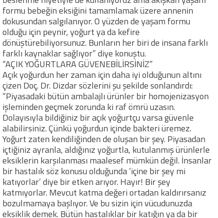
formu bebeğin eksiğini tamamlamak üzere annenin
dokusundan salgılanıyor. O yüzden de yaşam formu
olduğu için peynir, yoğurt ya da kefire
dönüştürebiliyorsunuz. Bunların her biri de insana farklı
farklı kaynaklar sağlıyor” diye konuştu.
“AÇIK YOĞURTLARA GÜVENEBİLİRSİNİZ”
Açık yoğurdun her zaman için daha iyi olduğunun altını
çizen Doç. Dr. Dizdar sözlerini şu şekilde sonlandırdı:
“Piyasadaki bütün ambalajlı ürünler bir homojenizasyon
işleminden geçmek zorunda ki raf ömrü uzasın.
Dolayısıyla bildiğiniz bir açık yoğurtçu varsa güvenle
alabilirsiniz. Çünkü yoğurdun içinde bakteri üremez.
Yoğurt zaten kendiliğinden de oluşan bir şey. Piyasadan
içtiğiniz ayranla, aldığınız yoğurtla, kutulanmış ürünlerle
eksiklerin karşılanması maalesef mümkün değil. İnsanlar
bir hastalık söz konusu olduğunda ‘içine bir şey mi
katıyorlar’ diye bir etken arıyor. Hayır! Bir şey
katmıyorlar. Mevcut katma değeri ortadan kaldırırsanız
bozulmamaya başlıyor. Ve bu sizin için vücudunuzda
eksiklik demek. Bütün hastalıklar bir katığın ya da bir