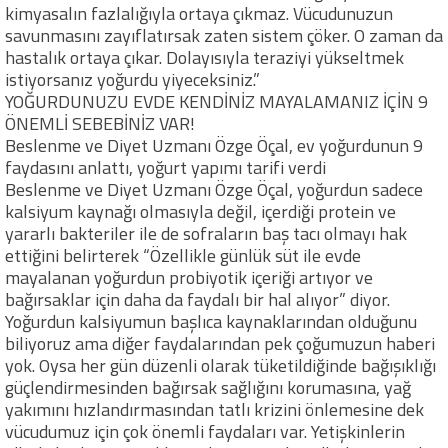
kimyasalın fazlalığıyla ortaya çıkmaz. Vücudunuzun
savunmasını zayıflatırsak zaten sistem çöker. O zaman da
hastalık ortaya çıkar. Dolayısıyla teraziyi yükseltmek
istiyorsanız yoğurdu yiyeceksiniz.”
YOĞURDUNUZU EVDE KENDİNİZ MAYALAMANIZ İÇİN 9
ÖNEMLİ SEBEBİNİZ VAR!
Beslenme ve Diyet Uzmanı Özge Öçal, ev yoğurdunun 9
faydasını anlattı, yoğurt yapımı tarifi verdi
Beslenme ve Diyet Uzmanı Özge Öçal, yoğurdun sadece
kalsiyum kaynağı olmasıyla değil, içerdiği protein ve
yararlı bakteriler ile de sofraların baş tacı olmayı hak
ettiğini belirterek “Özellikle günlük süt ile evde
mayalanan yoğurdun probiyotik içeriği artıyor ve
bağırsaklar için daha da faydalı bir hal alıyor” diyor.
Yoğurdun kalsiyumun başlıca kaynaklarından olduğunu
biliyoruz ama diğer faydalarından pek çoğumuzun haberi
yok. Oysa her gün düzenli olarak tüketildiğinde bağışıklığı
güçlendirmesinden bağırsak sağlığını korumasına, yağ
yakımını hızlandırmasından tatlı krizini önlemesine dek
vücudumuz için çok önemli faydaları var. Yetişkinlerin