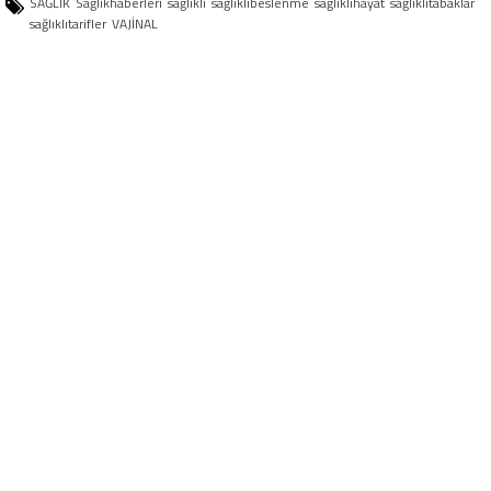
SAĞLIK
Sağlıkhaberleri
sağlıklı
sağlıklıbeslenme
sağlıklıhayat
sağlıklıtabaklar
sağlıklıtarifler
VAJİNAL