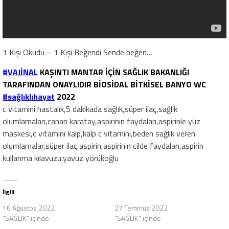
1 Kişi Okudu – 1 Kişi Beğendi Sende beğen…
#VAJİNAL
KAŞINTI MANTAR İÇİN SAĞLIK BAKANLIĞI
TARAFINDAN ONAYLIDIR BİOSİDAL BİTKİSEL BANYO WC
#sağlıklıhayat
2022
c vitamini hastalık,5 dakikada sağlık,süper ilaç,sağlık
olumlamaları,canan karatay,aspirinin faydaları,aspirinle yüz
maskesi,c vitamini kalp,kalp c vitamini,beden sağlık veren
olumlamalar,süper ilaç aspirin,aspirinin cilde faydaları,aspirin
kullanma kılavuzu,yavuz yörükoğlu
İlgili
16 Ağustos 2022
27 Temmuz 2022
"SAĞLIK" içinde
"SAĞLIK" içinde