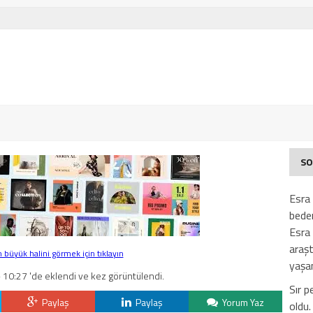
SO
Esra 
beden
Esra 
araşt
büyük halini görmek için tıklayın
yaşan
 10:27 'de eklendi ve kez görüntülendi.
Sır p
Paylaş
Paylaş
Yorum Yaz
oldu.