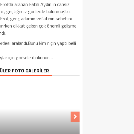
Erol’da aranan Fatih Aydın ın cansız
i , geçtiğimiz günlerde bulunmuştu.
Erol, genç adamın vefatının sebebini
ırırken dikkat çeken çok önemli gelişme
dı.
erdesi aralandı.Bunu kim niçin yaptı belli
ylar için görsele d.okunun…
ÜLER FOTO GALERİLER