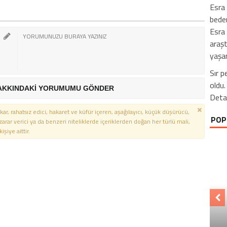
Esra 
beden
Esra 
araşt
yaşan
Sır p
oldu.
AKKINDAKİ YORUMUMU GÖNDER
Deta
kar, rahatsız edici, hakaret ve küfür içeren, aşağılayıcı, küçük düşürücü,
POP
 zarar verici ya da benzeri niteliklerde içeriklerden doğan her türlü mali,
şiye aittir.