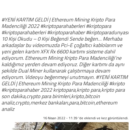
#YENİ KARTIM GELDİ | Ethereum Mining Kripto Para
Madenciliği 2022 #kriptoparahaberleri #kriptopara
#kriptoparahaberleri #kriptoparahaber #kriptoparadunyasi
10 Kişi Okudu – 0 Kişi Beğendi Sende beğen… Merhaba
arkadaşlar bu videomuzda Pci-E çoğaltıcı kablolarım ve
yeni gelen kartım XFX Rx 6600 kartımı sisteme dahil
ediyorum. Ethereum Mining Kripto Para Madenciliği’ne
kaldığımız yerden devam ediyoruz. Diğer kartımı da aynı
şekilde Dual Miner kullanarak çalıştırmaya devam
ediyorum. Videoyu beğenmeyi unutmayın. #YENİ KARTIM
GELDİ | Ethereum Mining Kripto Para Madenciliği #kripto
#kriptoparahaber 2022 kriptopara,kripto para,kripto para
son dakika,crypto para birimleri,kripto,bitcoin
analiz,crypto,merkez bankaları,para,bitcoin,ethereum
analiz
16 Nisan 2022 - 11:39 'de eklendi ve
kez görüntülendi.